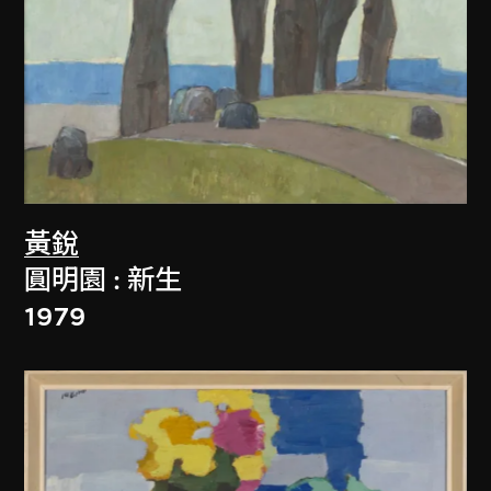
黃銳
圓明園 : 新生
1979