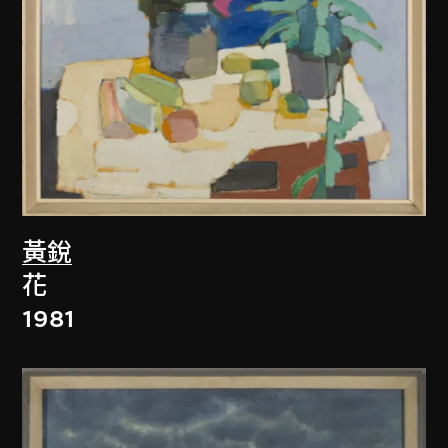
黃銳
花
1981