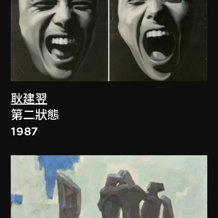
耿建翌
第二狀態
1987