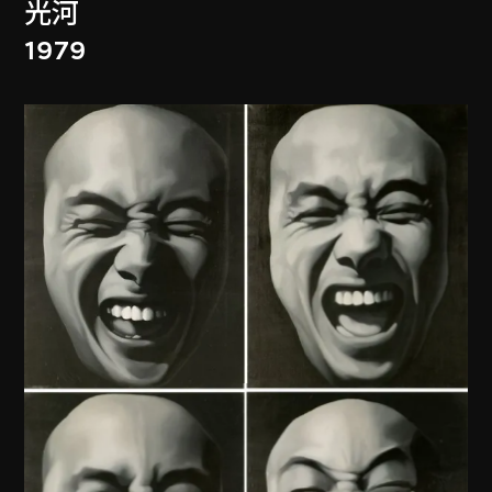
光河
1979