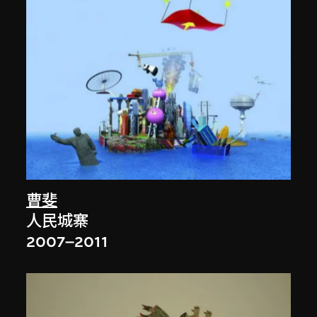
曹斐
人民城寨
2007–2011