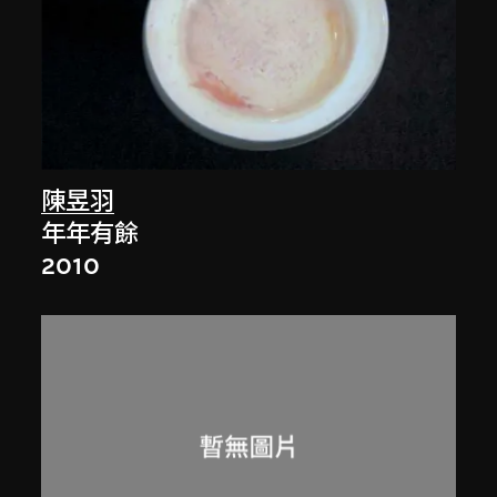
陳昱羽
年年有餘
2010