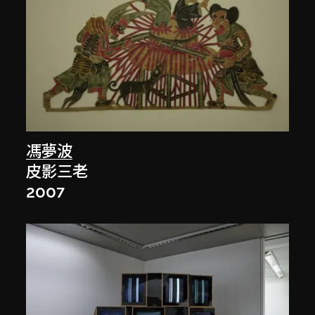
馮夢波
皮影三老
2007