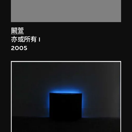
闞萱
亦或所有 I
2005