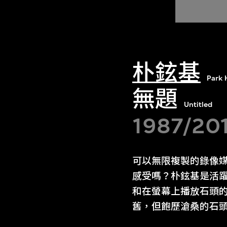
朴鉉基
Park 
無題
Untitled
1987/20
可以無限複製的錄像
感受嗎？朴鉉基是活躍
和在螢幕上播放石頭
舊，但飽歷滄桑的石