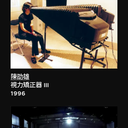
陳劭雄
視力矯正器 III
1996