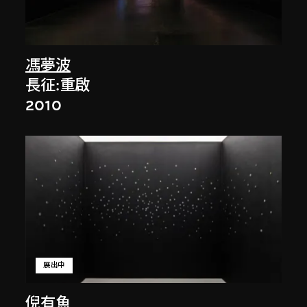
馮夢波
長征:重啟
2010
展出中
倪有魚