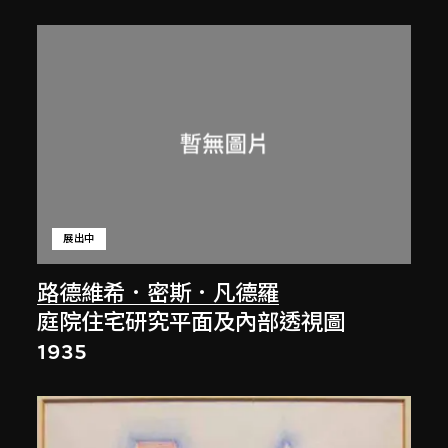
展出中
路德維希．密斯．凡德羅
庭院住宅研究平面及內部透視圖
1935