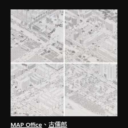
MAP Office
、
古儒郎