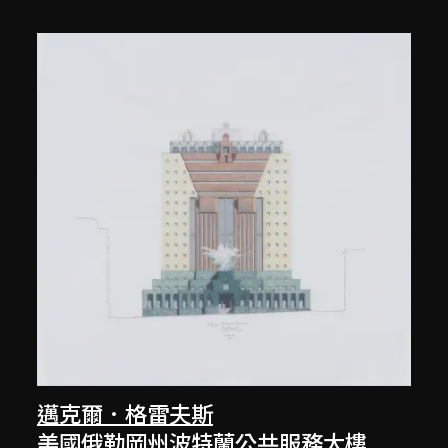
邁克爾．格雷夫斯
美國俄勒岡州波特蘭公共服務大樓