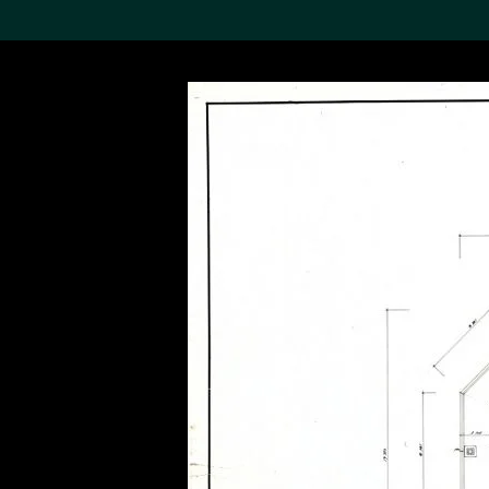
搜索M+藏品
Sea
19,052項結果
進一步篩選
關於M+藏品
探索世界頂級的二十及二十
一世紀視覺文化藏品。