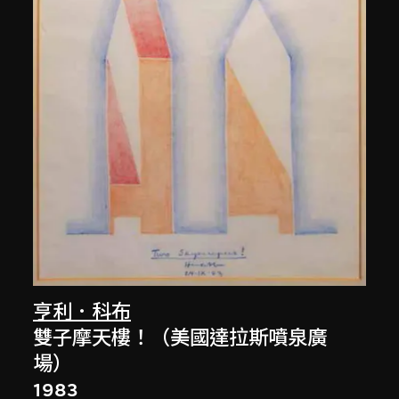
亨利．科布
雙子摩天樓！（美國達拉斯噴泉廣
場）
1983