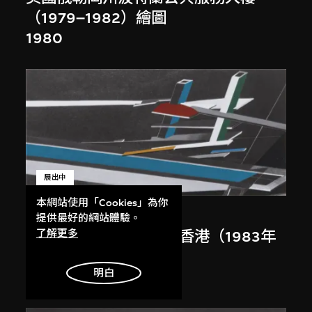
（1979–1982）繪圖
1980
展出中
本網站使用「Cookies」為你
扎哈．哈迪德
提供最好的網站體驗。
大堂設計，山頂項目，香港（1983年
了解更多
競賽）
明白
1983/2012