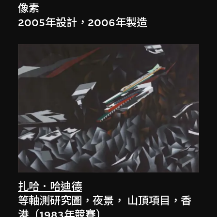
像素
2005年設計，2006年製造
扎哈．哈迪德
等軸測研究圖，夜景， 山頂項目，香
港（1983年競賽）