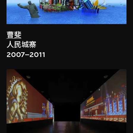
曹斐
人民城寨
2007–2011