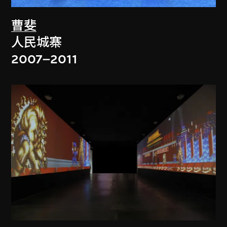
曹斐
人民城寨
2007–2011