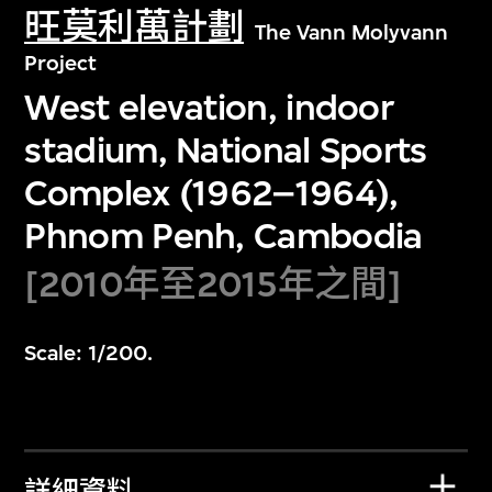
旺莫利萬計劃
The Vann Molyvann
Project
West elevation, indoor
stadium, National Sports
Complex (1962–1964),
Phnom Penh, Cambodia
[2010年至2015年之間]
Scale: 1/200.
詳細資料