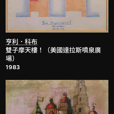
亨利．科布
雙子摩天樓！（美國達拉斯噴泉廣
場）
1983