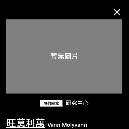
M+藏品
進一步篩選
搜索
關於M+藏品
研究中心
預約閱覽
探索世界頂級的二十及二十一世紀視覺
文化藏品。
旺莫利萬
Vann Molyvann