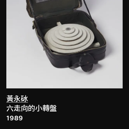
黃永砅
六走向的小轉盤
1989