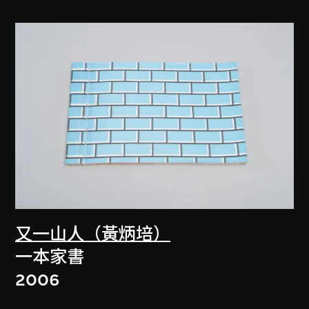
又一山人（黃炳培）
一本家書
2006