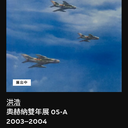
展出中
洪浩
奧赫納雙年展 05-A
2003–2004