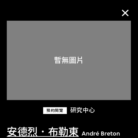
M+藏品
進一步篩選
搜索
關於M+藏品
研究中心
預約閱覽
探索世界頂級的二十及二十一世紀視覺
文化藏品。
安德烈．布勒東
André Breton