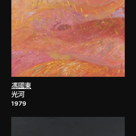
馮國東
光河
1979