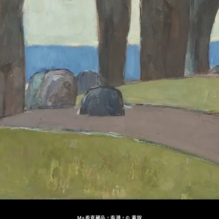
M+希克藏品，香港，© 黃銳