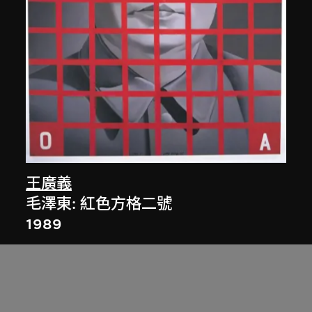
王廣義
毛澤東: 紅色方格二號
1989