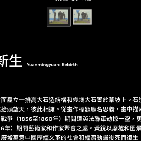
 新生
Yuanmingyuan: Rebirth
前面矗立一排高大石造結構和幾塊大石置於草坡上。石
或抬頭望天，彼此相擁。從畫作標題顧名思義，畫中描
戰爭（1856至1860年）期間遭英法聯軍劫掠一空，
1976年）期間藝術家和作家聚會之處。黃銳以廢墟和園
為廢墟寓意中國歷經文革的社會和經濟動盪後死而復生