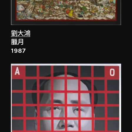
劉大鴻
臘月
1987