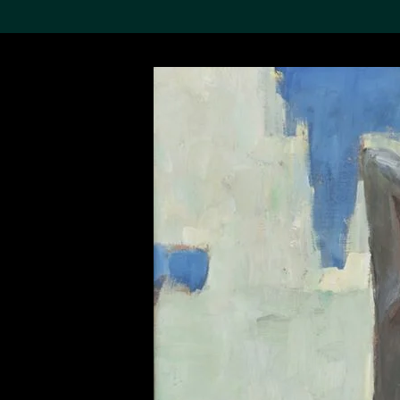
搜索M+藏品
Sea
19,052項結果
進一步篩選
關於M+藏品
探索世界頂級的二十及二十
一世紀視覺文化藏品。