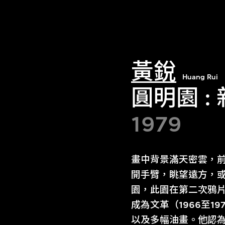
黃銳
Huang Rui
圓明園 :
1979
畫中背景滿天密雲，
開手臂，眺望遠方，
園，此園在第二次鴉片
成為文革（1966至
以及多幅油畫。他認