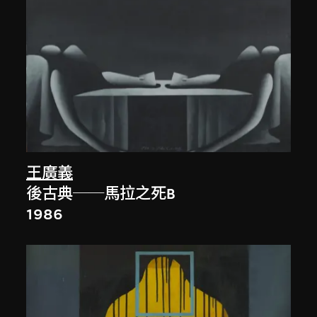
王廣義
後古典──馬拉之死B
1986