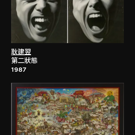
耿建翌
第二狀態
1987