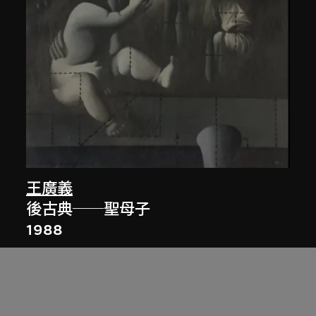
王廣義
後古典──聖母子
1988