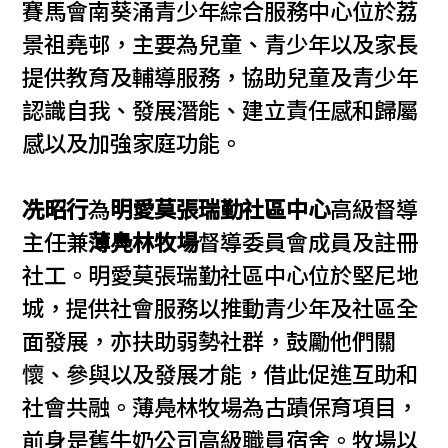
賽馬會南葵涌青少年綜合服務中心位於荔
景祖堯邨，主要為兒童、青少年以及家長
提供教育及輔導服務，協助兒童及青少年
認識自我、發展潛能、建立責任感和歸屬
感以及加強家庭功能。
冼昭行
為
明愛莫張瑞勤社區中心
高級督導
主任兼
薄鳧林牧場
督導委員會成員及註冊
社工。明愛莫張瑞勤社區中心位於堅尼地
城，提供社會服務以推動青少年及社區全
面發展，亦扶助弱勢社群，鼓勵他們關
懷、參與以及發展才能，借此促進互助和
社會共融。薄鳧林牧場為古蹟保育項目，
前身是舊牛奶公司高級職員宿舍。牧場以