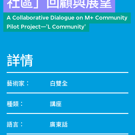
社區」回顧與展望
A Collaborative Dialogue on M+ Community
Pilot Project—'L Community'
詳情
藝術家：
白雙全
種類：
講座
語言：
廣東話