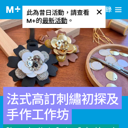
目​錄
此為昔日活動，請查看
M+的
最新活動
。
法式高訂刺繡初探及
手作工作坊