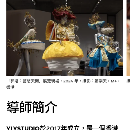
「郭培：藝想天開」展覽現場，2024 年，攝影：鄭樂天，M+，
攝
香港
導師簡介
YLYSTUDIO
於2017年成立，是一個香港