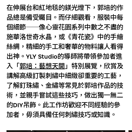
在伸展台和紅地毯的鎂光燈下，郭培的作
品總是備受矚目。而仔細觀看，服裝中每
個細節──像心靈花園系列中數之不盡的
施華洛世奇水晶，或《青花瓷》中的手繪
絲綢，精細的手工和奢華的物料讓人看得
出神。YLY Studio的導師將帶領參加者進
入「
郭培：藝想天開
」特別展覽，欣賞及
講解高級訂製刺繡中細緻卻重要的工藝，
了解釘珠繡、金繡等常見於郭培作品的技
術，並親手嘗試這些技巧，做出獨一無二
的DIY吊飾。此工作坊歡迎不同經驗的參
加者，毋須具備任何刺繡技巧或知識。