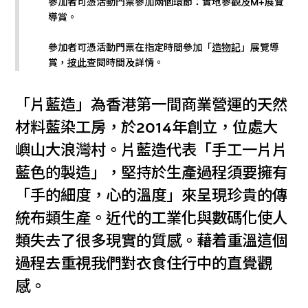
參加者可憑活動門票參加兩個環節：實地參觀及M+展覽
導賞。
參加者可憑活動門票在指定時間參加「
造物記
」展覽導
賞，
按此
查閱時間及詳情。
「片藍造」為香港第一間商業營運的天然
材料藍染工房，於2014年創立，位處大
嶼山大浪灣村。片藍造代表「手工一片片
藍色的製造」，堅持於生產過程須要擁有
「手的細度，心的溫度」來呈現珍貴的傳
統布類生產。近代的工業化與數碼化使人
類失去了很多現實的質感。藉着重溫這個
過程去重視我們對衣食住行中的直覺觀
感。