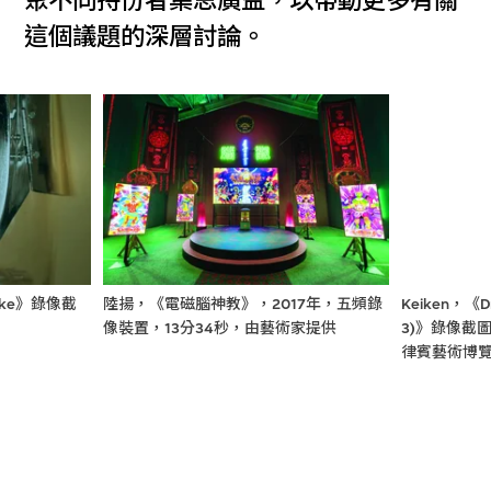
聚不同持份者集思廣益，以帶動更多有關
這個議題的深層討論。
s Take》錄像截
陸揚，《電磁腦神教》，2017年，五頻錄
Keiken，《Dre
像裝置，13分34秒，由藝術家提供
3)》錄像截
律賓藝術博覽