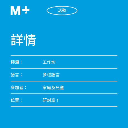
活動
詳情
種類：
工作坊
語言：
多種語言
參加者：
家庭及兒童
位置：
研討室 1