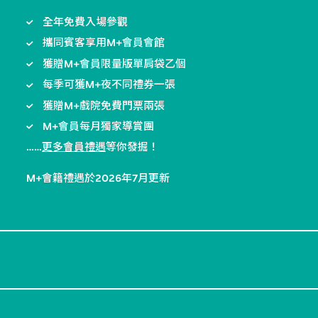
全年免費入場參觀
攜同賓客享用M+會員會館
獲贈M+會員限量版單肩袋乙個
每季可獲M+夜不同禮券一張
獲贈M+戲院免費門票兩張
M+會員每月獨家導賞團
……
更多會員禮遇
等你發掘！
M+會籍禮遇於2026年7月更新