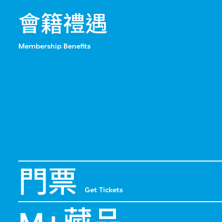
會籍禮遇
Membership Benefits
門票
Get Tickets