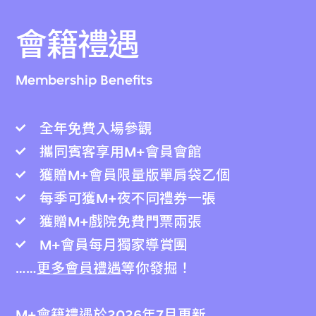
會籍禮遇
Membership Benefits
全年免費入場參觀
攜同賓客享用M+會員會館
獲贈M+會員限量版單肩袋乙個
每季可獲M+夜不同禮券一張
獲贈M+戲院免費門票兩張
M+會員每月獨家導賞團
……
更多會員禮遇
等你發掘！
M+會籍禮遇於2026年7月更新