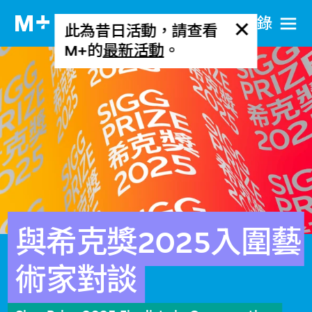
目​錄
此為昔日活動，請查看
M+的
最新活動
。
與希克獎2025入圍藝
術家對談