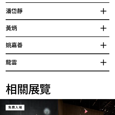
潘岱靜
黃炳
姚嘉善
龍雲
相關展覽
免費入場