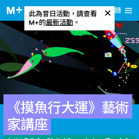
目​錄
此為昔日活動，請查看
M+的
最新活動
。
《摸魚行大運》藝術
家講座