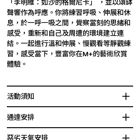
「李明維：如沙的格爾尼卡」 ，並以頌缽
聲響作為呼應。你將練習呼吸、伸展和休
息，於一呼一吸之間，覺察當刻的思緒和
感受，重新和自己及周遭的環境建立連
結。一起進行溫和伸展、慢觀看等靜觀練
習，感受當下，豐富你在M+的藝術欣賞
體驗。
活動須知
通達安排
惡劣天氣安排