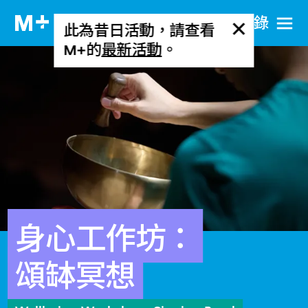
目​錄
此為昔日活動，請查看
M+的
最新活動
。
身心工作坊：
頌缽冥想