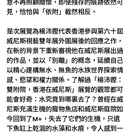
意不再照顧關懷，即使殘存的痕跡依然可
見，恰恰與「依附」截然相反。
是次展覽為楊沛鏗代表香港參與第六十屆
威尼斯視藝雙年展外圍展後的回應之作，
在新的背景下重新審視他在威尼斯展出過
的作品，並以「別離」的概念，延續自己
以精心建構無水、無魚的水族世界探索情
感、慾望和權力關係。了解過「楊沛鏗：
雙附院，香港在威尼斯」展覽的觀眾都可
能會好奇：水究竟到哪裏去了？曾經在威
尼斯充滿生機的寵物魚店和威尼斯庭院如
今回到了M+，失去了它們的生機，只遺
下魚缸上乾涸的水藻和水痕，令人感到一