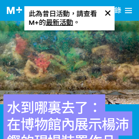
目​錄
此為昔日活動，請查看
M+的
最新活動
。
水到哪裏去了：
在博物館內展示楊沛