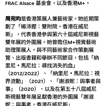
FRAC Alsace 基金會，以及香港M+。
周宛昀
是香港策展人兼藝術家。她近期策
劃了「楊沛鏗：雙附院，香港在威尼
斯」，代表香港參與第六十屆威尼斯視藝
雙年展的外圍展。她曾擔任M+視覺藝術
助理策展人，與不同藝術家合作策劃展
覽、出版書籍和舉辦不同節目，包括「納
里尼
・
馬尼拉：尋找消失的血」
（2012/2022）、「納里尼
・
馬尼拉：視
界流動」（2021）、「謝淑妮：與事者與
事」（2020）、以及在第五十八屆威尼
斯視藝雙年展呈獻香港的外圍展「謝淑
妮：與事者，香港在威尼斯」