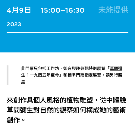
4月9日
15:00–16:30
未能提供
2023
此門票只包括工作坊，如有興趣參觀特別展覽「
草間彌
生：一九四五年至今
」和標準門票指定展覽，請另行
購
票
。
來創作具個人風格的植物雕塑，從中體驗
草間彌生
對自然的觀察如何構成她的藝術
創作。