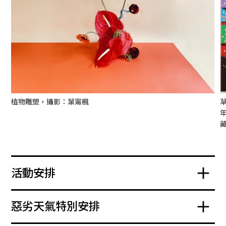
植物雕塑，攝影：葉甯楓
年
活動安排
惡劣天氣特別安排