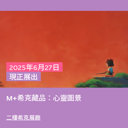
2025年6月27日
現正展出
M+希克藏品：心靈圖景
二樓希克展廳