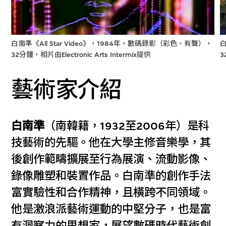
白南準《All Star Video》，1984年，數碼錄影（彩色、有聲），
白
32分鐘，相片由Electronic Arts Intermix提供
3
藝術家介紹
白南準
（南韓籍，1932至2006年）是科
技藝術的先驅。他在大學主修音樂學，其
後創作範疇擴展至行為展演、流動影像、
錄像雕塑和裝置作品。白南準的創作手法
富實驗性和合作精神，且橫跨不同領域。
他是激浪派藝術運動的中堅分子，也是富