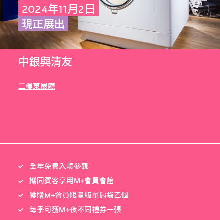
2024年11月2日
現正展出
中銀與清友
二樓東展廳
全年免費入場參觀
攜同賓客享用M+會員會館
獲贈M+會員限量版單肩袋乙個
每季可獲M+夜不同禮券一張