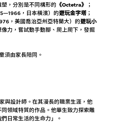
雕塑，分別是不同構形的
《Octetra》
；
5—1966，日本橫濱）的
遊玩金字塔
；
1976，美國喬治亞州亞特蘭大）的
遊玩小
想像力，嘗試動手動腳、爬上爬下，發掘
童須由家長陪同。
雕塑家與設計師。在其漫長的職業生涯，他
不同領域特質的作品。他畢生致力探索雕
我們日常生活的生命力」。