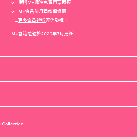
獲贈M+戲院免費門票兩張
M+會員每月獨家導賞團
……
更多會員禮遇
等你發掘！
M+會籍禮遇於2026年7月更新
 Collection