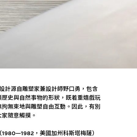
其設計源自雕塑家兼設計師野口勇，包含
類歷史與自然事物的形狀，既着重嬉戲玩
無拘無束地與雕塑自由互動。因此，有別
大家隨意觸摸。
980—1982，美國加州科斯塔梅薩）