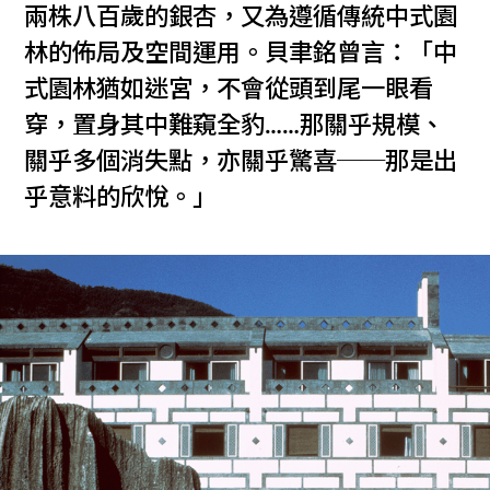
兩株八百歲的銀杏，又為遵循傳統中式園
林的佈局及空間運用。貝聿銘曾言：「中
式園林猶如迷宮，不會從頭到尾一眼看
穿，置身其中難窺全豹……那關乎規模、
關乎多個消失點，亦關乎驚喜──那是出
乎意料的欣悅。」