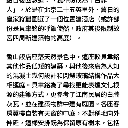
銘日後回想道：「我不想成為千古罪
人」，於是在北京二十五英里外、舊日的
皇家狩獵園選了一個位置建酒店（或許部
份是貝聿銘的呼籲使然，政府其後限制故
宮四周新建築物的高度）。
香山飯店座落天然景色中，這座較貝聿銘
其他作品低矮的建築，與他後來廣為人知
的混凝土幾何設計和閃爍玻璃結構作品大
相逕庭。貝聿銘為了尋找更能表達文化根
源的建築方式，更參考了江南民居的白牆
灰瓦，並在建築物群中建有庭園。各座客
房翼樓自裝有天窗的中庭，不對稱地向外
伸延，這樣安排既為保留原有樹木，包括