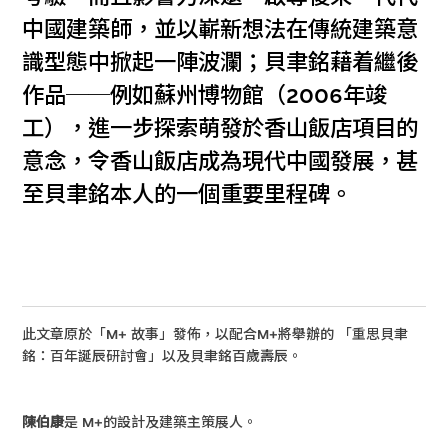
中國建築師，並以嶄新想法在傳統建築意
識型態中掀起一陣波瀾；貝聿銘藉着繼後
作品──例如蘇州博物館（2006年竣
工），進一步探索萌發於香山飯店項目的
意念，令香山飯店成為現代中國發展，甚
至貝聿銘本人的一個重要里程碑。
此文章原於「M+ 故事」發佈，以配合M+將舉辦的 「重思貝聿
銘：百年誕辰研討會」以及貝聿銘百歲壽辰。
陳伯康
是 M+的設計及建築主策展人。