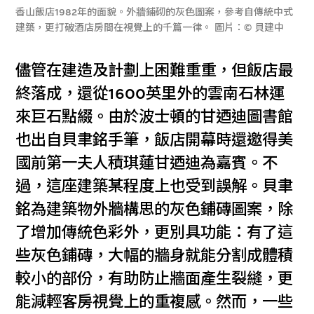
香山飯店1982年的面貌。外牆鋪砌的灰色圖案，參考自傳統中式
建築，更打破酒店房間在視覺上的千篇一律。 圖片：© 貝建中
儘管在建造及計劃上困難重重，但飯店最
終落成，還從1600英里外的雲南石林運
來巨石點綴。由於波士頓的甘迺迪圖書館
也出自貝聿銘手筆，飯店開幕時還邀得美
國前第一夫人積琪蓮甘迺迪為嘉賓。不
過，這座建築某程度上也受到誤解。貝聿
銘為建築物外牆構思的灰色鋪磚圖案，除
了增加傳統色彩外，更別具功能：有了這
些灰色鋪磚，大幅的牆身就能分割成體積
較小的部份，有助防止牆面產生裂縫，更
能減輕客房視覺上的重複感。然而，一些