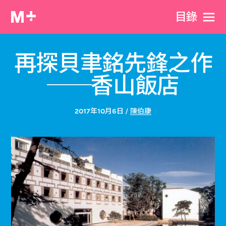
目​錄
再探貝聿銘先鋒之作
──香山飯店
2017年10月6日 /
陳伯康