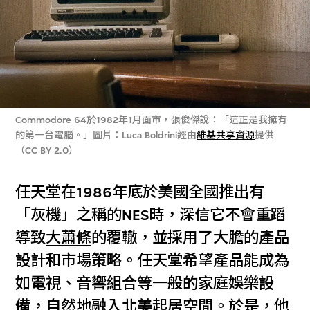
Commodore 64於1982年1月面市，張俊傑說：「這正是我擁有
的第一台電腦。」圖片：Luca Boldrini經由
維基共享資源
提供
（CC BY 2.0）
任天堂在1986年底於美國全國推出有
「灰機」之稱的NES時，深信它不會重蹈
導致
大蕭條
的覆轍，並採用了大膽的產品
設計和市場策略。任天堂希望產品能成為
如電視、音響組合等一般的家庭娛樂設
備，自然地融入北美起居空間。於是，他