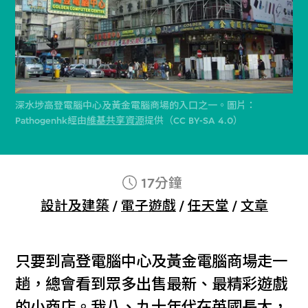
深水埗高登電腦中心及黃金電腦商場的入口之一。圖片：
Pathogenhk經由
維基共享資源
提供（CC BY-SA 4.0）
17分鐘
設計及建築
/
電子遊戲
/
任天堂
/
文章
只要到高登電腦中心及黃金電腦商場走一
趟，總會看到眾多出售最新、最精彩遊戲
的小商店。我八、九十年代在英國長大，