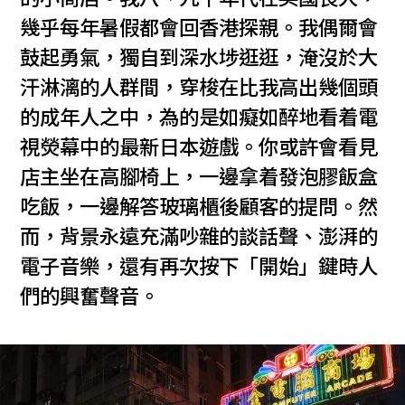
幾乎每年暑假都會回香港探親。我偶爾會
鼓起勇氣，獨自到深水埗逛逛，淹沒於大
汗淋漓的人群間，穿梭在比我高出幾個頭
的成年人之中，為的是如癡如醉地看着電
視熒幕中的最新日本遊戲。你或許會看見
店主坐在高腳椅上，一邊拿着發泡膠飯盒
吃飯，一邊解答玻璃櫃後顧客的提問。然
而，背景永遠充滿吵雜的談話聲、澎湃的
電子音樂，還有再次按下「開始」鍵時人
們的興奮聲音。