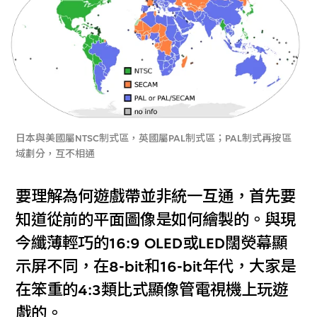
日本與美國屬NTSC制式區，英國屬PAL制式區；PAL制式再按區
域劃分，互不相通
要理解為何遊戲帶並非統一互通，首先要
知道從前的平面圖像是如何繪製的。與現
今纖薄輕巧的16:9 OLED或LED闊熒幕顯
示屏不同，在8-bit和16-bit年代，大家是
在笨重的4:3類比式顯像管電視機上玩遊
戲的。