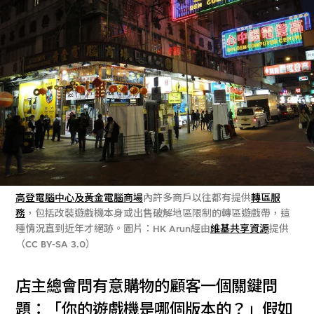
高登電腦中心及黃金電腦商場
內許多商戶以往都有提供
轉區服
務
，包括改裝遊戲機本身或出售破解地區限制的轉區遊戲帶，這
種情況直到近年才絕跡。圖片：HK Arun經由
維基共享資源
提供
（CC BY-SA 3.0）
店主總會問有意購物的顧客一個關鍵問
題：「你的遊戲機是哪個版本的？」假如