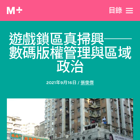
目​錄
遊戲鎖區真掃興──
數碼版權管理與區域
政治
2021年9月16日 /
張俊傑