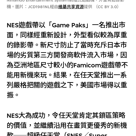
Nintendo Entertainment System前插式遊戲機，外型有如錄影
機。圖片：JCD1981NL經由
維基共享資源
提供 （CC BY 3.0）
NES遊戲帶以「Game Paks」一名推出市
面，同樣經重新設計，外型看似較為厚重
的錄影帶。新尺寸防止了當時充斥日本市
場的劣質第三方開發商軟件流入市場，因
為亞洲地區尺寸較小的Famicom遊戲帶不
能用新機來玩。結果，在任天堂推出一系
列嚴格把關的遊戲之下，美國市場得以重
振。
NES大為成功，令任天堂肯定其鎖區策略
的價值，並繼續沿用在畫質更優秀的新機
款──超級任天堂（SNES／Super