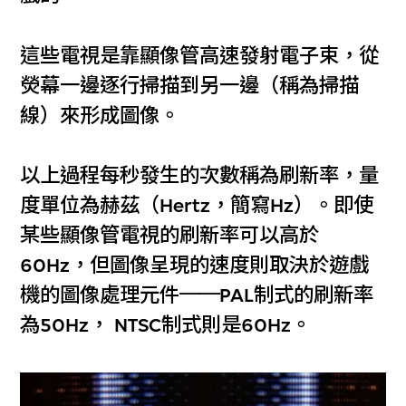
這些電視是靠顯像管高速發射電子束，從
熒幕一邊逐行掃描到另一邊（稱為掃描
線）來形成圖像。
以上過程每秒發生的次數稱為刷新率，量
度單位為赫茲（Hertz，簡寫Hz）。即使
某些顯像管電視的刷新率可以高於
60Hz，但圖像呈現的速度則取決於遊戲
機的圖像處理元件
──
PAL制式的刷新率
為50Hz， NTSC制式則是60Hz。