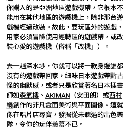
你購入的是亞洲地區遊戲機帶，它根本不
能用在其他地區的遊戲機上，除非那台遊
戲機經過改裝。故此，要玩區外的遊戲，
用家必須冒險使用經轉區的遊戲帶，或改
裝心愛的遊戲機（俗稱「
改機
」）。
去一趟深水埗，你就可以將一款身邊誰都
沒有的遊戲帶回家，細味日本遊戲帶點古
怪的幽默感，或者只是欣賞著名日本插畫
師如
森氣樓
、
AKIMAN
（安田朗）或
西村
絹
創作的非凡盒面美術與平面圖像。這就
像在唱片店尋寶，發掘從未聽過的出色樂
隊，令你的玩伴羨慕不已。