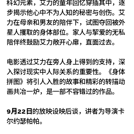
科幻元素，艾力的童年回忆穿插其中，逐
步揭示他心中不为人知的秘密与创伤。艾
力在母亲和男友的陪伴下，试图夺回被外
星人攫取的身体部位。家人与挈爱的无私
陪伴终鼓励艾力敞开心扉，直面过去。
电影透过艾力在旁人身上得到的支持，深
入探讨现实中人际关系的重要性。《身体
拼图》将引人入胜的故事和精彩的转描动
画共冶一炉，是一部不容错过的作品。
9月22日
的放映设映后谈，讲者为导演卡
尔约瑟帕帕。