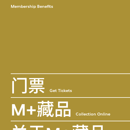
Membership Benefits
门票
Get Tickets
M+藏品
Collection Online