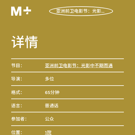
亚洲前卫电影节：光影中不期而遇
详情
节目：
亚洲前卫电影节：光影中不期而遇
导演：
多位
格式：
65分钟
语言：
普通话
参加者：
公众
位置：
1院