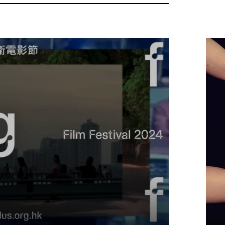
lay
ideo