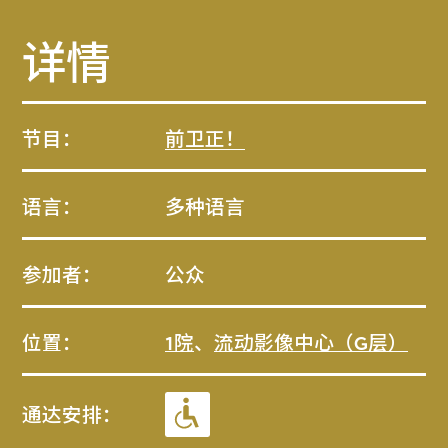
详情
节目：
前卫正！
语言：
多种语言
参加者：
公众
位置：
1院
、
流动影像中心（G层）
通达安排：