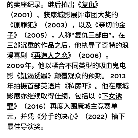
的卖座纪录。继后拍出《
复仇
》
（2001）、获康城影展评审团大奖的
《
原罪犯
》（2003），以及《
亲切的金
子
》（2005），人称“复仇三部曲”。在
三部沉重的作品之后，他执导了奇特的浪
漫喜剧《
再造人之恋
》（2006）。
2009年，他以糅合不同类型的吸血鬼电
影《
饥渴诱罪
》颠覆观众的预期。 2013
年拍摄首部英语片《私房吓》。他在康城
影展亦继续取得佳绩，包括以《
下女诱
罪
》（2016）再度入围康城主竞赛单
元，并凭《分手的决心》（2022）摘下
最佳导演奖。