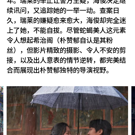
年。瑞莱的举止让警方生疑，海俊决定继
续讯问，又追踪她的一举一动。查案日
久，瑞莱的嫌疑愈来愈大，海俊却完全迷
上了她，不能自拔。尽管蛇蝎美人这元素
令人想起希治阁（朴赞郁自认是其粉
丝），但影片精致的摄影、令人不安的剪
接，以及出人意表的情节逆转，都完美结
合而展现出朴赞郁独特的导演视野。