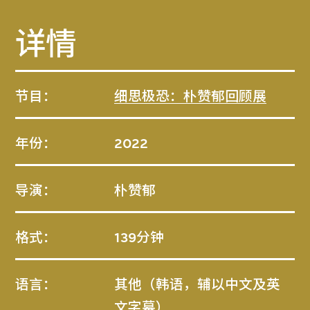
详情
节目：
细思极恐：朴赞郁回顾展
年份：
2022
导演：
朴赞郁
格式：
139分钟
语言：
其他（韩语，辅以中文及英
文字幕）