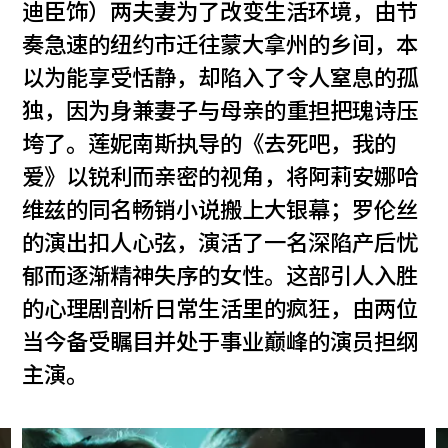
迪臣饰）两夫妻为了改变生活环境，由节
奏急速的纽约市迁往蒙大拿州的乡间，本
以为能享受恬静，却陷入了令人窒息的孤
独，因为身兼妻子与母亲的重担把瑰诗压
垮了。莲妮南斯执导的《去死吧，我的
爱》以锐利而亲密的视角，将阿莉安娜哈
维兹的同名畅销小说搬上大银幕；罗伦丝
的演出扣人心弦，演活了一名深陷产后忧
郁而逐渐精神失序的女性。这部引人入胜
的心理剧剖析日常生活里的疯狂，由两位
当今备受瞩目并处于事业巅峰的演员担纲
主演。