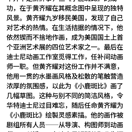
功，在于黄齐耀在其概念图中呈现的独特
风景。黄齐耀九岁移民美国，发现了自己
对艺术的热情。在生活拮据的情况下，他
依然锲而不捨地作画，成为美国国土上首
个亚洲艺术展的四位艺术家之一。最后在
迪士尼动画工作室觅得工作，任补间动画
师一职。但黄齐耀对这份工作并不满意，
他用一贯的水墨画风格及松散的笔触营造
浓厚的氛围感，以此为《小鹿斑比》画了
几幅草图。这种与别不同的简洁风格，令
华特迪士尼过目难忘，随后任命黄齐耀为
《小鹿斑比》绘製灵感素描。他的画作被
剧组所有人员──从导演、构图师到动画