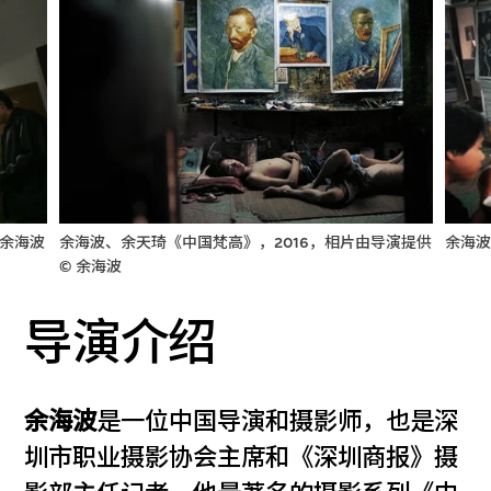
 余海波
余海波、余天琦《中国梵高》，2016，相片由导演提供
余海波
© 余海波
导演介绍
余海波
是一位中国导演和摄影师，也是深
圳市职业摄影协会主席和《深圳商报》摄