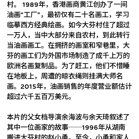
村。 1989年，香港画商黄江创办了一间
油画“工厂”，最初仅有二十名画工，学习
临摹西方经典绘画。如今大芬村住了超过
一万人，当中大部分来自农村，到此转行
当油画画工。在拥挤的画室和窄巷里，大
芬的画工们为外国市场制造了成千上万的
欧洲名画复制品。为了赶工，他们不惜睡
在地板上，周遭的晾衣绳则挂满大师名
画。2015年，油画销售的年度营业额估计
超过六千五百万美元。
本片的父女档导演余海波与余天琦叙述了
其中一位画家的故事──1996年从湖南
搬进大芬村的赵小勇。至今，小勇和家人