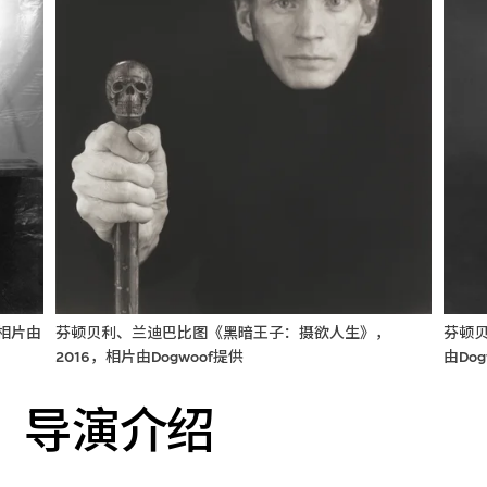
芬顿贝利、兰迪巴比图《黑暗王子：摄欲人生》，
芬顿贝
相片由
2016，相片由Dogwoof提供
由Dog
导演介绍