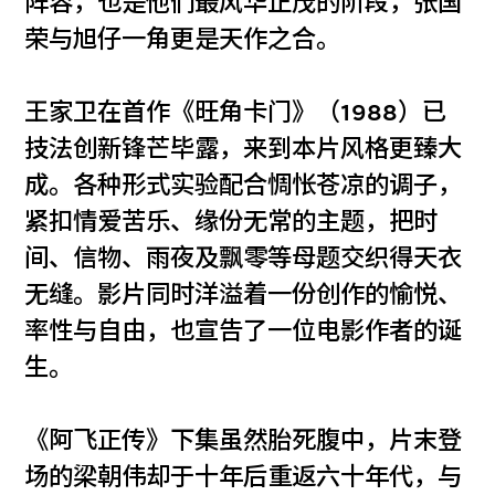
阵容，也是他们最风华正茂的阶段，张国
荣与旭仔一角更是天作之合。
王家卫在首作《旺角卡门》（1988）已
技法创新锋芒毕露，来到本片风格更臻大
成。各种形式实验配合惆怅苍凉的调子，
紧扣情爱苦乐、缘份无常的主题，把时
间、信物、雨夜及飘零等母题交织得天衣
无缝。影片同时洋溢着一份创作的愉悦、
率性与自由，也宣告了一位电影作者的诞
生。
《阿飞正传》下集虽然胎死腹中，片末登
场的梁朝伟却于十年后重返六十年代，与