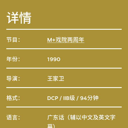
详情
节目：
M+戏院两周年
年份：
1990
导演：
王家卫
格式：
DCP / IIB级 / 94分钟
语言：
广东话（辅以中文及英文字
幕）