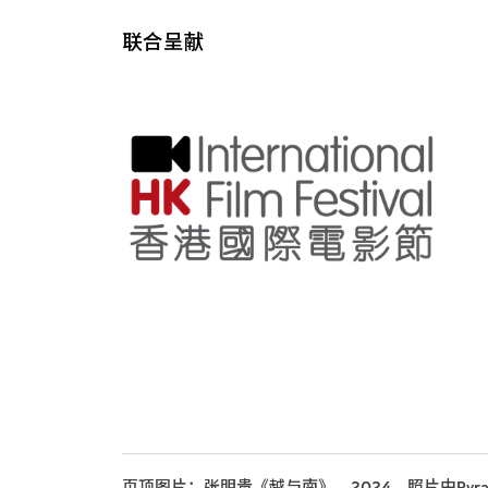
联合呈献
页顶图片：张明贵《越与南》，2024，照片由Pyramide 