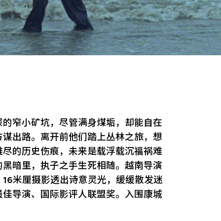
深的窄小矿坑，尽管满身煤垢，却能自在
方谋出路。离开前他们踏上丛林之旅，想
难尽的历史伤痕，未来是载浮载沉福祸难
的黑暗里，执子之手生死相随。越南导演
16米厘摄影透出诗意灵光，缓缓散发迷
最佳导演、国际影评人联盟奖。入围康城