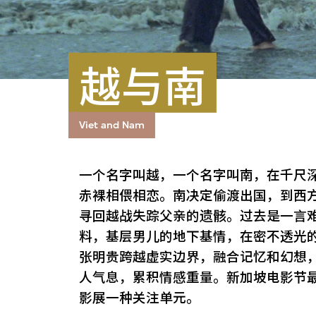
越与南
Viet and Nam
一个名字叫越，一个名字叫南，在千尺
赤裸相偎相恋。南决定偷渡出国，到西
寻回越战失踪父亲的遗骸。过去是一言
料，基层男儿的地下基情，在密不透光
张明贵跨越虚实边界，融合记忆和幻想，
人气息，累积情感重量。新加坡电影节
影展一种关注单元。