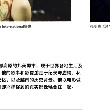
ternational提供
张明贵《越与南
中部高原的邦美蜀市，现于世界各地生活及
。他的叙事和影像游走于纪录与虚构、私
记忆，以及越南的历史背景。他以电影做
间即兴捕捉到的真实影像糅合在一起。