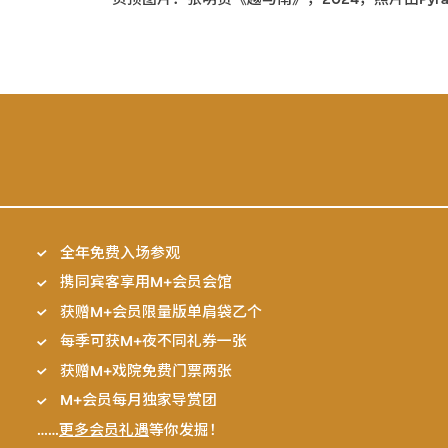
全年免费入场参观
携同宾客享用M+会员会馆
获赠M+会员限量版单肩袋乙个
每季可获M+夜不同礼券一张
获赠M+戏院免费门票两张
M+会员每月独家导赏团
……
更多会员礼遇
等你发掘！