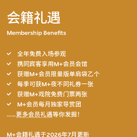
会籍礼遇
Membership Benefits
全年免费入场参观
携同宾客享用M+会员会馆
获赠M+会员限量版单肩袋乙个
每季可获M+夜不同礼券一张
获赠M+戏院免费门票两张
M+会员每月独家导赏团
……
更多会员礼遇
等你发掘！
M+会籍礼遇于2026年7月更新