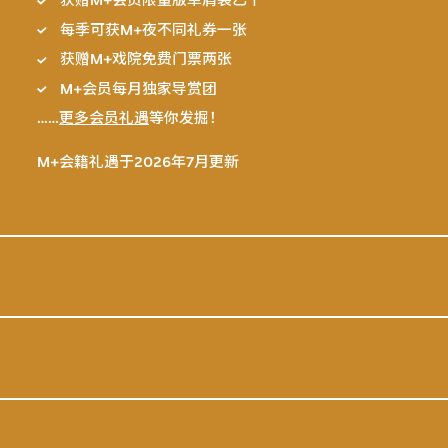
获赠M+会员限量版单肩袋乙个
每季可获M+夜不同礼券一张
获赠M+戏院免费门票两张
M+会员每月独家导赏团
……
更多会员礼遇
等你发掘！
M+会籍礼遇于2026年7月更新