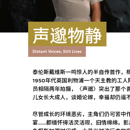
声邈物静
Distant Voices, Still Lives
泰伦斯戴维斯一鸣惊人的半自传首作，根
1950年代英国利物浦一个天主教的工
员相隔两年拍摄，〈声邈〉突出了那个
儿女长大成人，谈婚论嫁，幸福却仍遥
尽管成长的环境恶劣，主角们仍可苦中
宴……都缅怀得活灵活现，旧情绵绵。