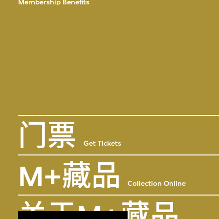
Membership Benefits
门票
Get Tickets
M+藏品
Collection Online
关于M+藏品