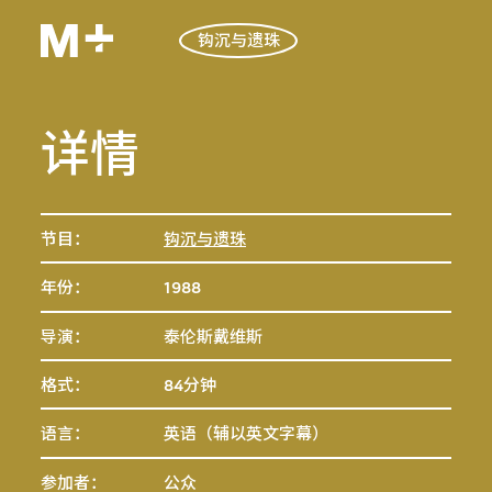
钩沉与遗珠
详情
节目：
钩沉与遗珠
年份：
1988
导演：
泰伦斯戴维斯
格式：
84分钟
语言：
英语（辅以英文字幕）
参加者：
公众