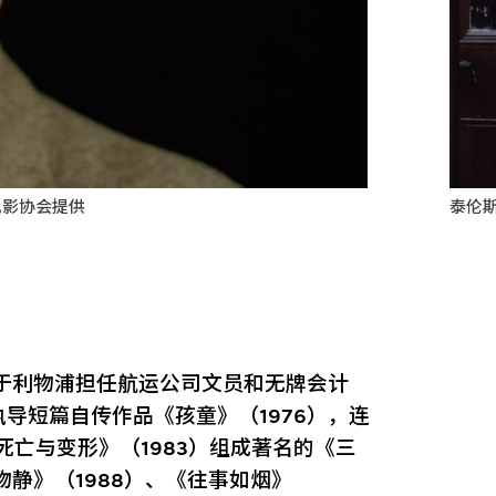
泰伦
电影协会提供
）曾于利物浦担任航运公司文员和无牌会计
导短篇自传作品《孩童》（1976），连
死亡与变形》（1983）组成著名的《三
物静》（1988）、《往事如烟》