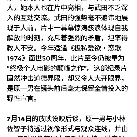
人，她本人也在片中亮相，与武田不乏深
入的互动交流。武田的强势毫不避讳地展
现于人前，片中一幕幕惊涛骇浪体现自我
解放的时刻，充斥着强烈的矛盾，坦率得
教人不安。今年适逢《极私爱欲‧恋歌
1974》面世50周年，此片至今仍被奉为
“终极个人电影的颠峰之作”。这部纪录片
固然冲击道德界限，却又令人大开眼界，
是原一男在镜头前后毫无保留全情投入的
野性宣言。
7月14日
的放映设映后谈，原一男与小林
佐智子将透过视像形式与观众连线，并由