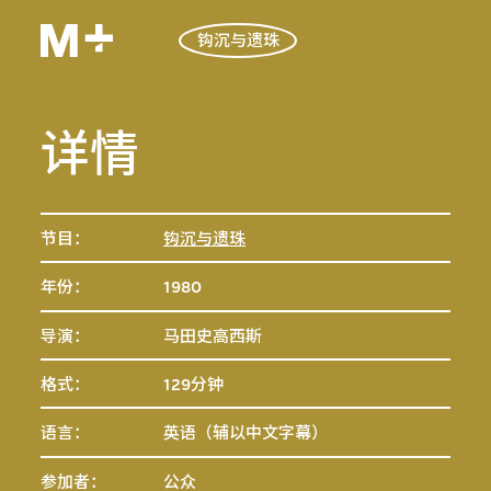
钩沉与遗珠
详情
节目：
钩沉与遗珠
年份：
1980
导演：
马田史高西斯
格式：
129分钟
语言：
英语（辅以中文字幕）
参加者：
公众