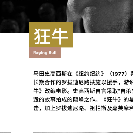
狂牛
Raging Bull
马田史高西斯在《纽约纽约》（1977
长期合作的罗拔迪尼路扶施以援手，游
牛》改编电影。史高西斯自言采取“自杀
毁的故事拍成的颠峰之作。《狂牛》的
击，加上罗拔迪尼路、祖柏斯及嘉芙摩