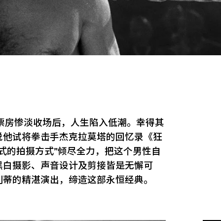
）票房惨淡收场后，人生陷入低潮。幸得其
说他试将拳击手杰克拉莫塔的回忆录《狂
式的拍摄方式”倾尽全力，把这个男性自
黑白摄影、声音设计及剪接皆是无懈可
利蒂的精湛演出，缔造这部永恒经典。