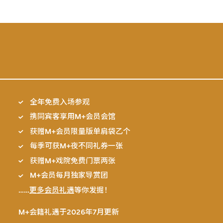
全年免费入场参观
携同宾客享用M+会员会馆
获赠M+会员限量版单肩袋乙个
每季可获M+夜不同礼券一张
获赠M+戏院免费门票两张
M+会员每月独家导赏团
……
更多会员礼遇
等你发掘！
M+会籍礼遇于2026年7月更新