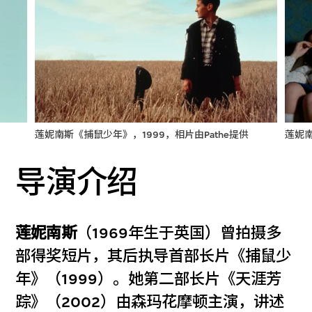
莲妮南斯《捕鼠少年》，1999，相片由Pathe提供
莲妮南
导演介绍
莲妮南斯
（1969年生于英国）曾拍摄多
部得奖短片，其后执导首部长片《捕鼠少
年》（1999）。她第二部长片《天涯芳
踪》（2002）由森玛花摩顿主演，讲述