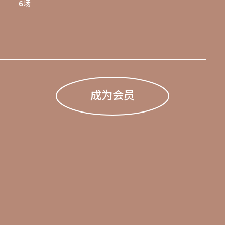
6场
成为会员