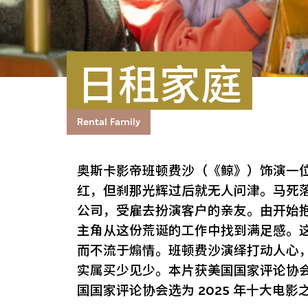
日租家庭
Rental Family
奥斯卡影帝班顿费沙（《鲸》）饰演一
红，但刹那光辉过后就无人问津。马死落
公司，受雇去扮演客户的亲友。由开始
主角从这份荒诞的工作中找到满足感。
而不流于煽情。班顿费沙演绎打动人心
实属买少见少。本片获美国国家评论协会选
国国家评论协会选为 2025 年十大电影