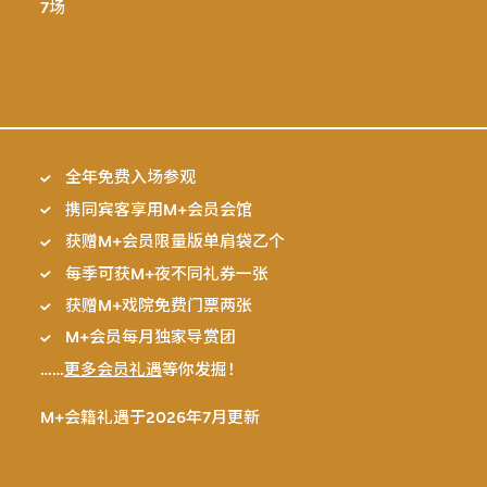
7场
全年免费入场参观
携同宾客享用M+会员会馆
获赠M+会员限量版单肩袋乙个
每季可获M+夜不同礼券一张
获赠M+戏院免费门票两张
M+会员每月独家导赏团
……
更多会员礼遇
等你发掘！
M+会籍礼遇于2026年7月更新