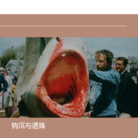
钩沉与遗珠