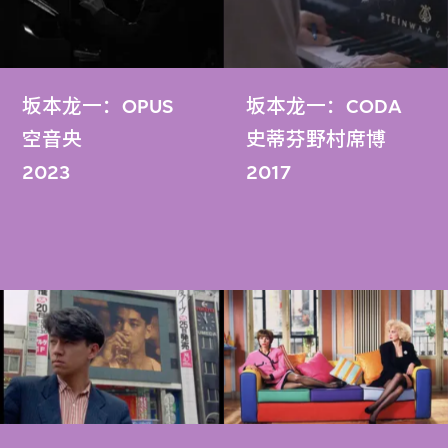
坂本龙一：OPUS
坂本龙一：CODA
空音央
史蒂芬野村席博
2023
2017