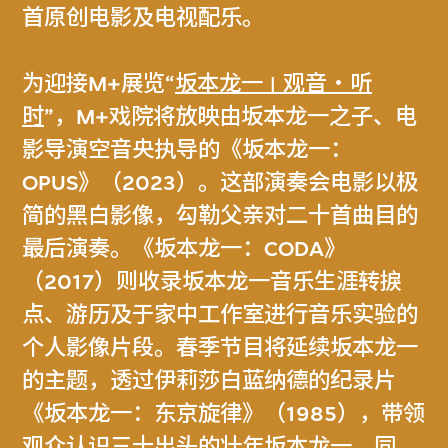
首原创电影及电视配乐。
为迎接M+展览“
坂本龙一 | 观音・听
时
”，M+戏院将放映由坂本龙一之子、电
影导演空音央执导的《坂本龙一：
OPUS》（2023）。这部演奏会电影以极
简的黑白影像，勾勒父亲对二十首曲目的
最后演奏。《坂本龙一：CODA》
（2017）则收录坂本龙一音乐生涯转捩
点、游历及于家中工作室进行音乐实验的
个人影像片段。春季节目将延续坂本龙一
的主题，透过伊莉莎白蓝纳德的纪录片
《坂本龙一：东京旋律》（1985），带领
观众认识三十出头的壮年坂本龙一。同