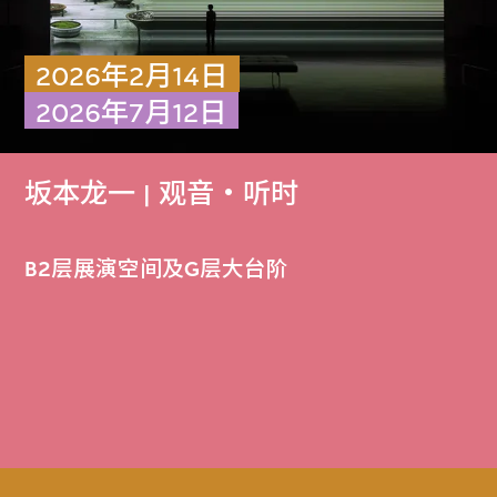
2026年2月14日
2026年7月12日
坂本龙一 | 观音・听时
B2层展演空间及G层大台阶