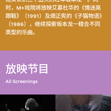
时，M+戏院将放映艾慕杜华的《情迷高
跟鞋》（1991）及畑正宪的《子猫物语》
（1986），继续探索坂本龙一糅合不同
类型的乐曲。
放映节目
All Screenings