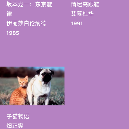
坂本龙一：东京旋
情迷高跟鞋
律
艾慕杜华
伊丽莎白伦纳德
1991
1985
子猫物语
畑正宪