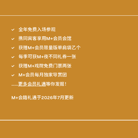
全年免费入场参观
携同宾客享用M+会员会馆
获赠M+会员限量版单肩袋乙个
每季可获M+夜不同礼券一张
获赠M+戏院免费门票两张
M+会员每月独家导赏团
……
更多会员礼遇
等你发掘！
M+会籍礼遇于2026年7月更新