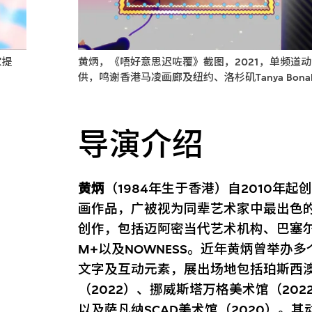
家提
黄炳，《唔好意思迟咗覆》截图，2021，单频道
供，鸣谢香港马凌画廊及纽约、洛杉矶Tanya Bonakdar
导演介绍
黄炳
（1984年生于香港）自2010年
画作品，广被视为同辈艺术家中最出色
创作，包括迈阿密当代艺术机构、巴塞
M+以及NOWNESS。近年黄炳曾举办
文字及互动元素，展出场地包括珀斯西澳
（2022）、挪威斯塔万格美术馆（202
以及萨凡纳SCAD美术馆（2020）。