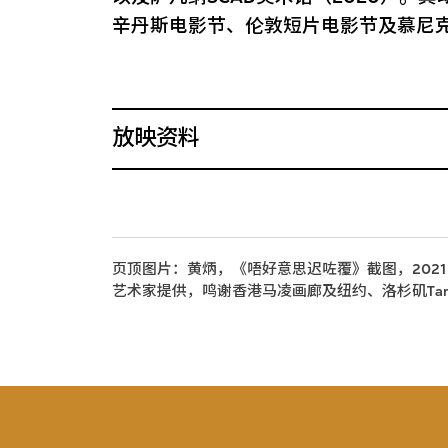
辛丹斯电影节、伦敦短片电影节及慕尼克Kino
放映资料
页顶图片：黄炳，《唔好意思迟咗覆》截图，202
艺术家提供，鸣谢香港马凌画廊及纽约、洛杉矶Tanya Bon