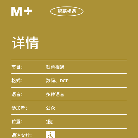
银幕相遇
详情
节目：
银幕相遇
格式：
数码、DCP
语言：
多种语言
参加者：
公众
位置：
1院
通达安排：