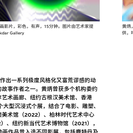
动画影片，彩色，有声，15分钟。图片由艺术家提
黄炳
 Gallery
供，鸣
起创作出一系列极度风格化又富荒谬感的动
的故事作者之一。黄炳曾获多个机构委约
尔艺术画廊、纽约古根汉美术馆、香港
多个大型沉浸式个展，结合了电影、雕塑、
美术馆（2022）、柏林时代艺术中心
2）、纽约新当代艺术博物馆（2021），
其动画作品曾入选不同影展，包括鹿特丹及