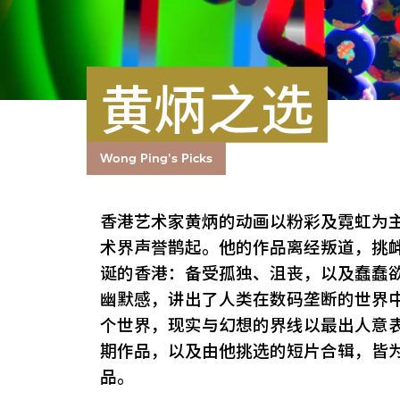
黄炳之选
Wong Ping's Picks
香港艺术家黄炳的动画以粉彩及霓虹为
术界声誉鹊起。他的作品离经叛道，挑
诞的香港：备受孤独、沮丧，以及蠢蠢
幽默感，讲出了人类在数码垄断的世界
个世界，现实与幻想的界线以最出人意
期作品，以及由他挑选的短片合辑，皆
品。