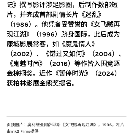
记》撰写影评涉足影圈，后制作数部短
片，并完成首部剧情长片《迷乱》
（1986）。他凭备受赞誉的《女飞贼再
现江湖》（1996）跻身国际，此后成为
康城影展常客，如《魔鬼情人》
（2002）、《错过又如何》（2004）、
《鬼魅时尚》（2016）等作皆入围竞逐
金棕榈奖。近作《暂停时光》（2024）
获柏林影展金熊奖提名。
页顶图片：奥利维亚阿萨耶斯《女飞贼再现江湖》，1996，相片
由mk2 Films提供