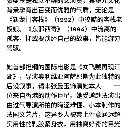
张曼玉是独立不群的女演员，其多元文化
背景孕育出百变而优雅的气质，无论是
《新龙门客栈》（1992）中狡黠的客栈老
板娘、《东邪西毒》（1994）中流离的
孤客，抑或要演绎自己的故事，皆能游刃
驾驭。
她首部担纲的国际电影是《女飞贼再现江
湖》，导演奥利维亚阿萨耶斯为此独特的
后设叙事，请来张曼玉饰演她本人──一
位来自香港的动作巨星。她受邀赴法演出
由过气导演所拍的晦涩难懂、小本制作的
法国文艺片，这异乡人被套上性意涵远超
实用性的乳胶紧身衣，用抽离好奇的目光