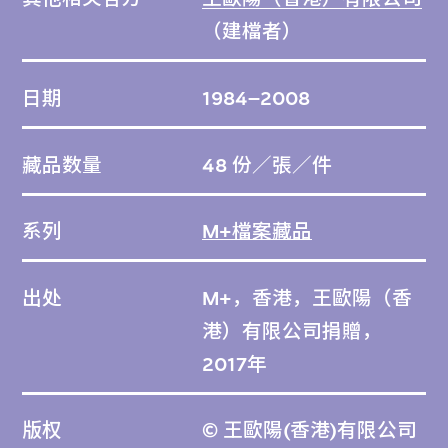
（建檔者）
日期
1984–2008
藏品数量
48 份／張／件
系列
M+檔案藏品
出处
M+，香港，王歐陽（香
港）有限公司捐贈，
2017年
版权
© 王歐陽(香港)有限公司