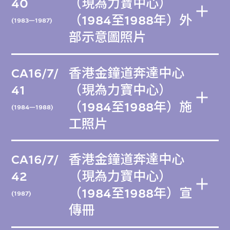
40
（現為力寶中心）
（1984至1988年）外
(1983—1987)
部示意圖照片
CA16/7/
香港金鐘道奔達中心
41
（現為力寶中心）
（1984至1988年）施
(1984—1988)
工照片
CA16/7/
香港金鐘道奔達中心
42
（現為力寶中心）
（1984至1988年）宣
(1987)
傳冊