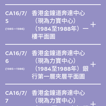
CA16/7/
香港金鐘道奔達中心
5
（現為力寶中心）
（1984至1988年）一
(1985—1986)
樓平面圖
CA16/7/
香港金鐘道奔達中心
6
（現為力寶中心）
（1984至1988年）銀
(1985—1986)
行第一層夾層平面圖
CA16/7/
香港金鐘道奔達中心
7
（現為力寶中心）