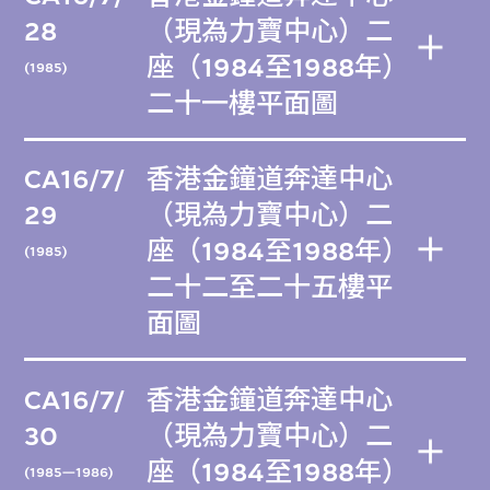
28
（現為力寶中心）二
座（1984至1988年）
(1985)
二十一樓平面圖
CA16/7/
香港金鐘道奔達中心
29
（現為力寶中心）二
座（1984至1988年）
(1985)
二十二至二十五樓平
面圖
CA16/7/
香港金鐘道奔達中心
30
（現為力寶中心）二
座（1984至1988年）
(1985—1986)