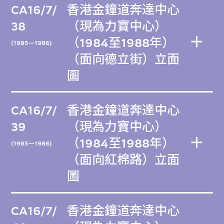
CA16/7/
香港金鐘道奔達中心
38
（現為力寶中心）
（1984至1988年）
(1985—1986)
（面向德立街）立面
圖
CA16/7/
香港金鐘道奔達中心
39
（現為力寶中心）
（1984至1988年）
(1985—1986)
（面向紅棉路）立面
圖
CA16/7/
香港金鐘道奔達中心