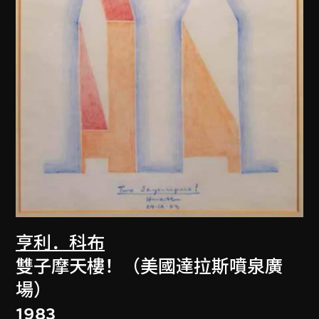
亨利．科布
雙子摩天樓！（美國達拉斯噴泉廣
場）
1983