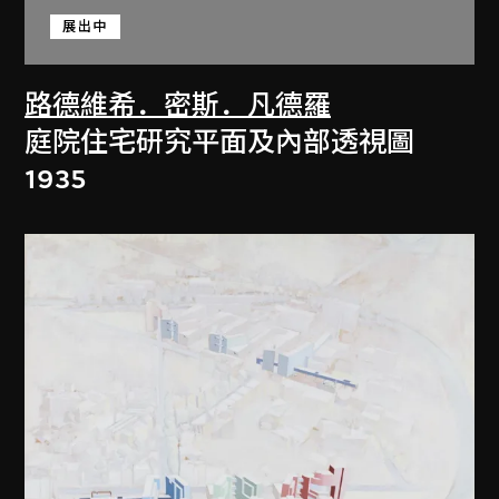
展出中
路德維希．密斯．凡德羅
庭院住宅研究平面及內部透視圖
1935