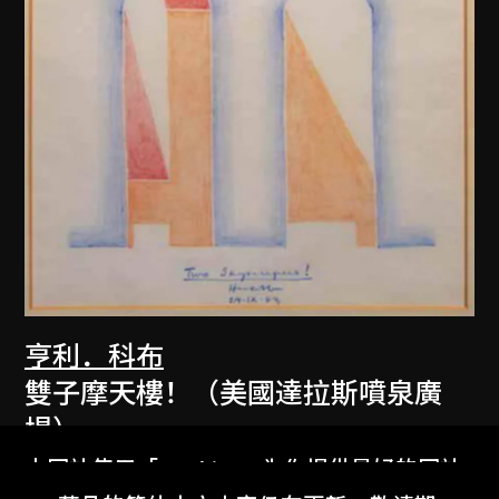
亨利．科布
雙子摩天樓！（美國達拉斯噴泉廣
場）
1983
本网站使用「Cookies」为你提供最好的网站