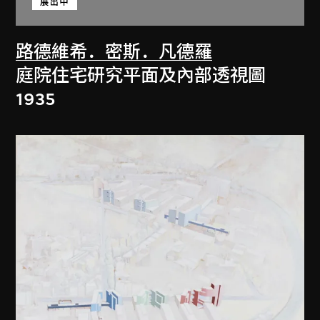
展出中
路德維希．密斯．凡德羅
庭院住宅研究平面及內部透視圖
1935