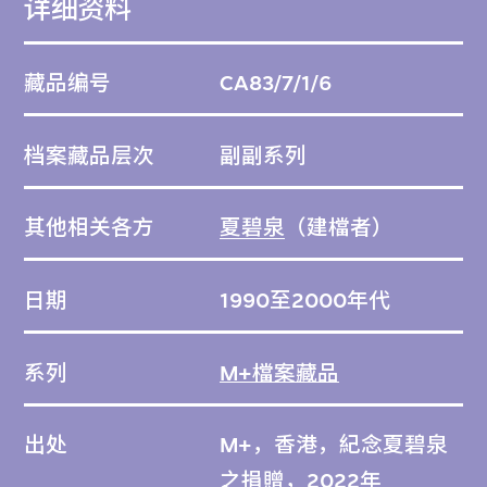
详细资料
藏品编号
CA83/7/1/6
档案藏品层次
副副系列
其他相关各方
夏碧泉
（建檔者）
日期
1990至2000年代
系列
M+檔案藏品
出处
M+，香港，紀念夏碧泉
之捐贈，2022年