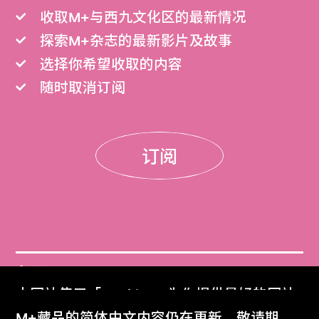
收取M+与西九文化区的最新情况
探索M+杂志的最新影片及故事
选择你希望收取的内容
随时取消订阅
订阅
门票
本网站使用「Cookies」为你提供最好的网站
Get Tickets
体验。
M+藏品的简体中文内容仍在更新，敬请期