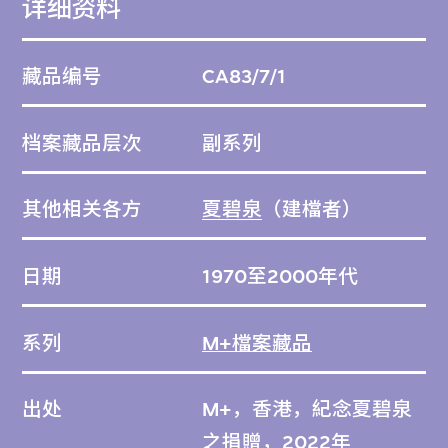
详细资料
藏品编号
CA83/7/1
档案藏品层次
副系列
其他相关各方
夏碧泉
（建檔者）
日期
1970至2000年代
系列
M+檔案藏品
出处
M+，香港，紀念夏碧泉
之捐贈，2022年