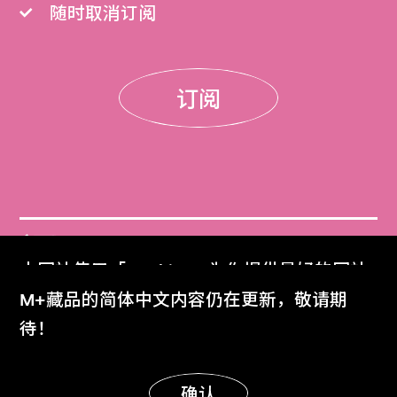
随时取消订阅
订阅
门票
本网站使用「Cookies」为你提供最好的网站
Get Tickets
体验。
M+藏品的简体中文内容仍在更新，敬请期
了解更多
待！
M+杂志
M+ Magazine
明白
确认