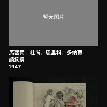
馬塞爾．杜尚
、
恩里科．多納蒂
請觸摸
1947