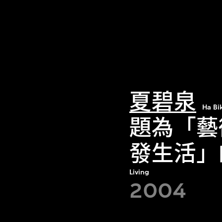
夏碧泉
Ha Bi
題為「藝
發生活」
Living
2004