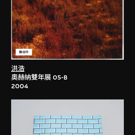
展出中
洪浩
奧赫納雙年展 05-B
2004