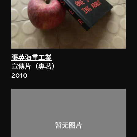
張英海重工業
宣傳片（專著）
2010