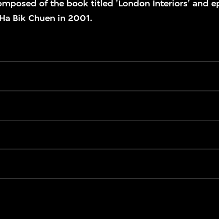
omposed of the book titled 'London Interiors' and e
Ha Bik Chuen in 2001.