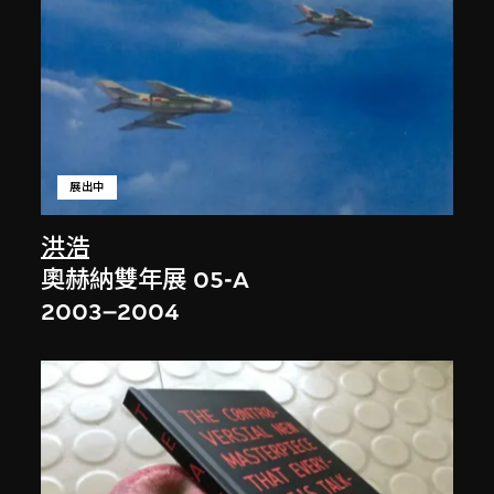
展出中
洪浩
奧赫納雙年展 05-A
2003–2004