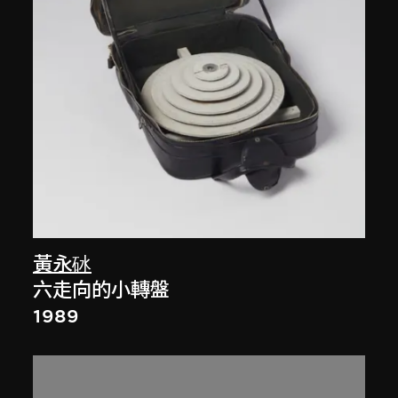
黃永砅
六走向的小轉盤
1989