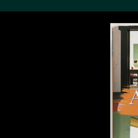
搜索M+藏品
Sea
19,052个结果
进一步筛选
关于M+藏品
探索世界顶级的二十及二十
一世纪视觉文化藏品。