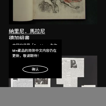
納里尼．馬拉尼
德加組畫
1991
本网站使用「Cookies」为你
提供最好的网站体验。
M+藏品的简体中文内容仍在
了解更多
更新，敬请期待！
明白
确认