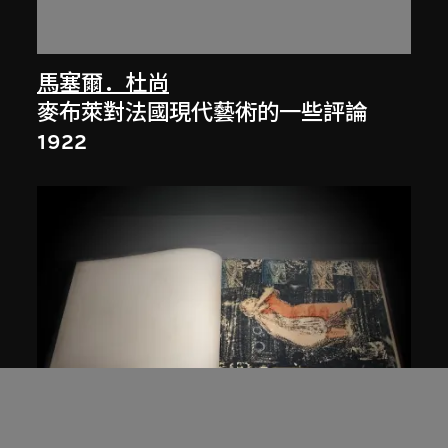
馬塞爾．杜尚
麥布萊對法國現代藝術的一些評論
1922
納里尼．馬拉尼