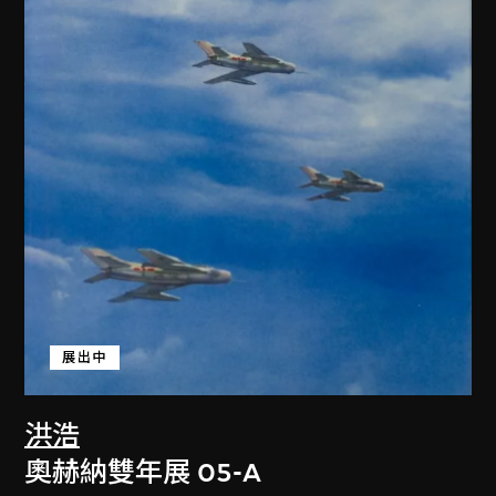
展出中
洪浩
奧赫納雙年展 05-A