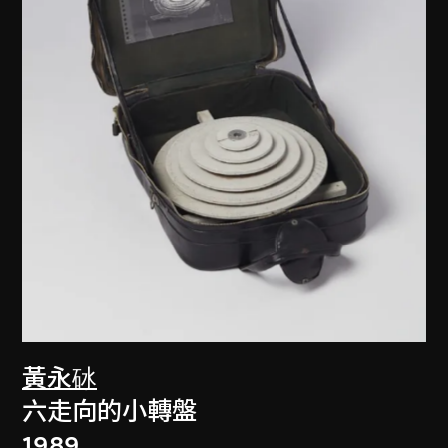
黃永砅
六走向的小轉盤
1989