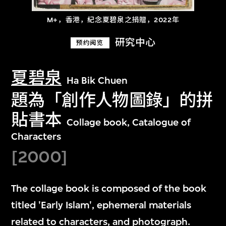
M+，香港，紀念夏碧泉之捐贈，2022年
研究中心
预约阅览
夏碧泉
Ha Bik Chuen
題為「創作人物圖錄」的拼
貼書本
Collage book, Catalogue of
Characters
[2000]
The collage book is composed of the book
titled 'Early Islam', ephemeral materials
related to characters, and photograph.