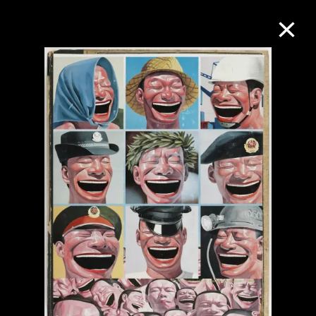
M+藏品
进一步筛选
搜索
关于M+藏品
探索世界顶级的二十及二十一世纪视觉
文化藏品。