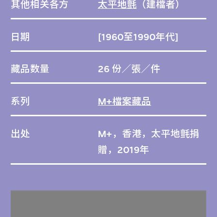
其他相关各方
太平地氈
（建檔者）
日期
[1960至1990年代]
藏品数量
26 份／張／件
系列
M+檔案藏品
出处
M+，香港，太平地氈捐
贈，2019年