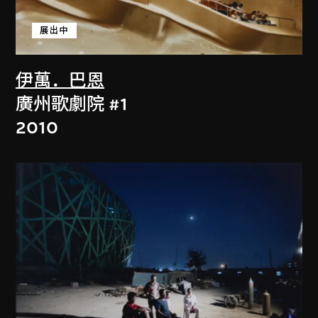
展出中
伊萬．巴恩
廣州歌劇院 #1
2010