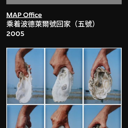
MAP Office
乘着波德萊爾號回家（五號）
2005