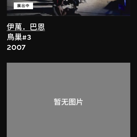
展出中
伊萬．巴恩
鳥巢#3
2007