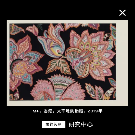
M+藏品
进一步筛选
搜索
关于M+藏品
M+，香港，太平地氈捐贈，2019年
探索世界顶级的二十及二十一世纪视觉
文化藏品。
研究中心
预约阅览