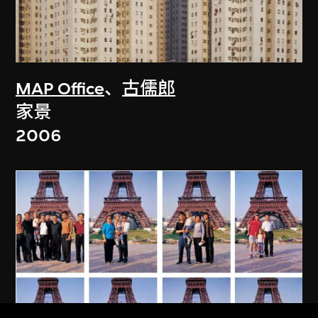
MAP Office
、
古儒郎
家景
2006