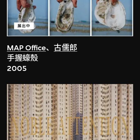
展出中
MAP Office
、
古儒郎
手握蠔殼
2005