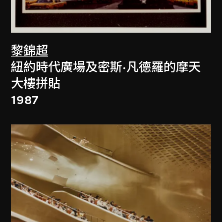
黎錦超
紐約時代廣場及密斯·凡德羅的摩天
大樓拼貼
1987